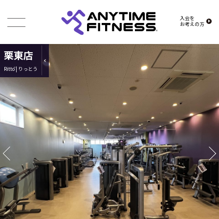
入会を
お考えの方
栗東店
Rittō | りっとう