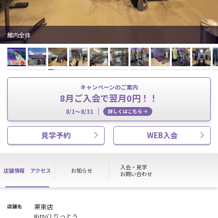
館内全体
キャンペーンのご案内
8月ご入会で翌月0円！！
8/1～8/31
詳しくはこちら
見学予約
WEB入会
入会・見学
店舗情報
アクセス
お知らせ
お問い合わせ
栗東店
店舗名
Rittō | りっとう