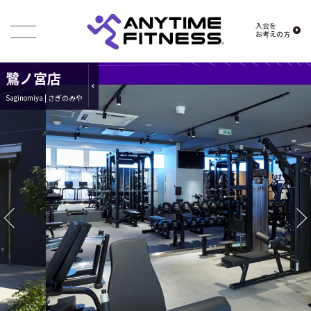
入会を
お考えの方
鷺ノ宮店
Saginomiya | さぎのみや