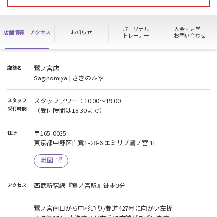
パーソナル
入会・見学
店舗情報
アクセス
お知らせ
トレーナー
お問い合わせ
鷺ノ宮店
店舗名
Saginomiya | さぎのみや
スタッフアワー：10:00～19:00
スタッフ
受付時間
（受付時間は18:30まで）
〒165-0035
住所
東京都中野区白鷺1-28-6 エミリブ鷺ノ宮 1F
地図
西武新宿線『鷺ノ宮駅』徒歩3分
アクセス
鷺ノ宮南口から中杉通り/都道427号に向かい左折