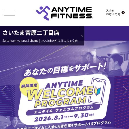
入会を
お考えの方
さいたま宮原二丁目店
Saitamamiyahara 2 chome | さいたまみやはらにちょうめ