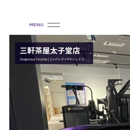
三軒茶屋太子堂店
Sangenjaya Taishido | さんげんぢゃやたいしどう