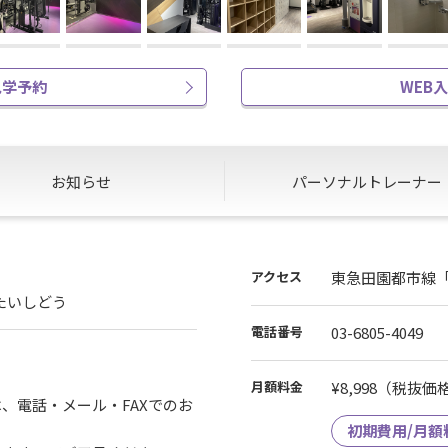
見学予約
WEB
お知らせ
パーソナル
トレーナー
アクセス
東急田園都市線
ゃやたいしどう
電話番号
03-6805-4049
月額料金
¥8,998
（税抜価格¥
、電話・メール・FAXでのお
初期費用/月額