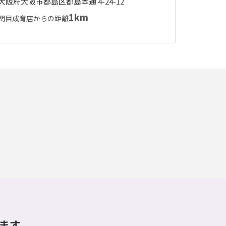
大阪府大阪市都島区都島本通 4-24-12
1km
関目成育店からの距離
ます。