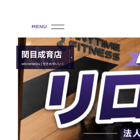
関目成育店
sekimeseiiku | せきめせいいく