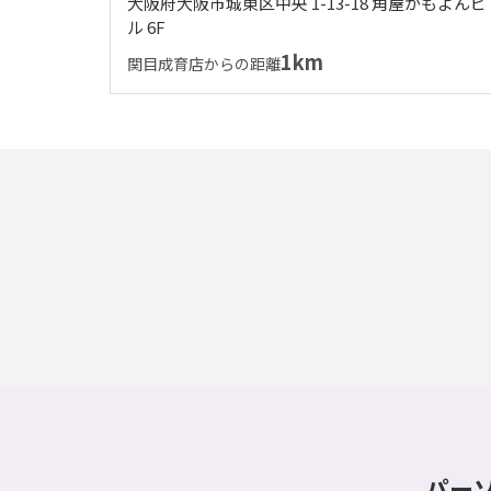
大阪府大阪市城東区中央 1-13-18 角屋がもよんビ
ル 6F
1km
関目成育店からの距離
パー