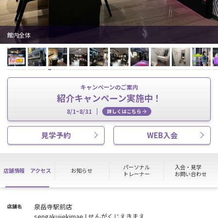
館内全体
キャンペーンのご案内
紹介キャンペーン実施中！
8/1~8/31
詳しくはこちら
見学予約
WEB入会
パーソナル
入会・見学
店舗情報
アクセス
お知らせ
トレーナー
お問い合わせ
泉岳寺駅前店
店舗名
sengakujiekimae | せんがくじえきまえ