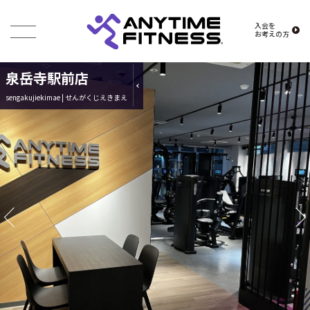
入会を
お考えの方
泉岳寺駅前店
sengakujiekimae | せんがくじえきまえ