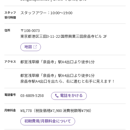
スタッフアワー：10:00〜19:00
スタッフ
受付時間
〒108-0073
住所
東京都港区三田3-11-22 国際興業三田泉岳寺ビル 2F
地図
都営浅草線「泉岳寺」駅A4出口より徒歩1分
アクセス
都営浅草線「泉岳寺」駅A4出口より徒歩1分
泉岳寺駅A4出口を出たら、右に進むと右手に見えます！
電話番号
03-6809-5258
電話をかける
¥8,778
（税抜価格¥7,980 消費税額等¥798）
月額料金
初期費用/月額料金について