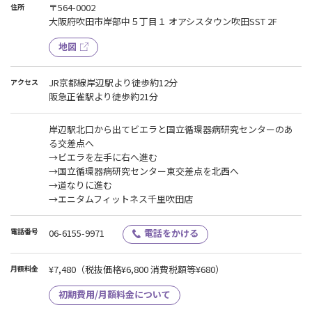
〒564-0002
住所
大阪府吹田市岸部中５丁目１ オアシスタウン吹田SST 2F
地図
JR京都線岸辺駅より徒歩約12分
アクセス
阪急正雀駅より徒歩約21分
岸辺駅北口から出てビエラと国立循環器病研究センターのあ
る交差点へ
→ビエラを左手に右へ進む
→国立循環器病研究センター東交差点を北西へ
→道なりに進む
→エニタムフィットネス千里吹田店
電話番号
06-6155-9971
電話をかける
¥7,480
（税抜価格¥6,800 消費税額等¥680）
月額料金
初期費用/月額料金について