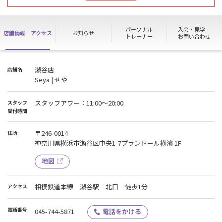
店舗前の駐車スペースは上層階の住居の方の契約スペースですのでお
車でお越しの際はお近くのパーキングをご利用ください。
パーソナル
入会・見学
店舗情報
アクセス
お知らせ
トレーナー
お問い合わせ
瀬谷店
店舗名
Seya | せや
スタッフアワー：11:00〜20:00
スタッフ
受付時間
〒246-0014
住所
神奈川県横浜市瀬谷区中央1-7プランドール横濱 1F
地図
相模鉄道本線 瀬谷駅 北口 徒歩1分
アクセス
電話番号
045-744-5871
電話をかける