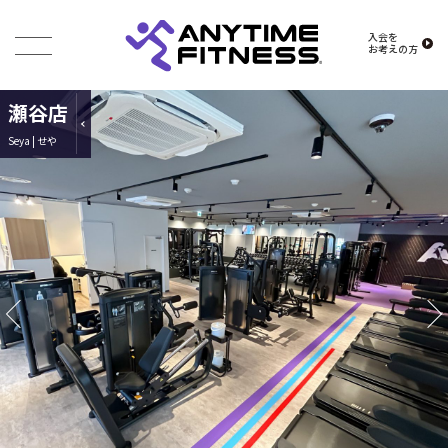
入会を
お考えの方
瀬谷店
Seya | せや