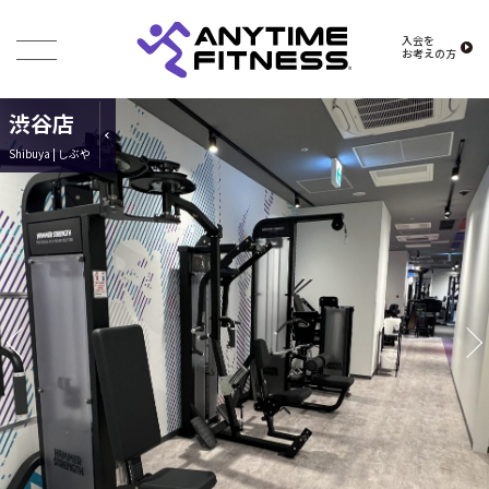
入会を
お考えの方
渋谷店
Shibuya | しぶや