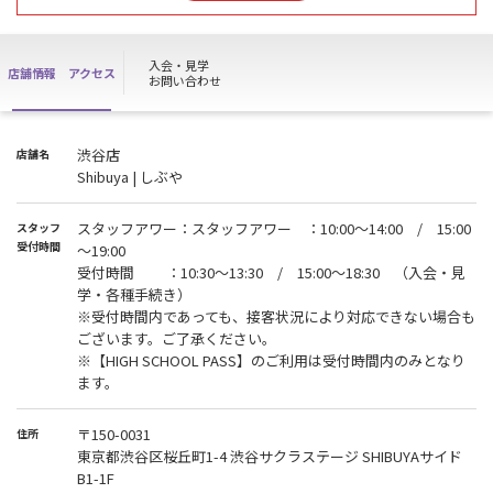
お手続き開始は 8月16日(日)10：30からとなります。
ご不便をお掛けいたしますが、ご理解の程よろしくお願い申し上げ
ます。
入会・見学
店舗情報
アクセス
お問い合わせ
※ 施設は通常通りご利用いただけます。
※ WEB入会の方は店頭でのお手続き完了後、施設をご利用いただけ
ます。
渋谷店
店舗名
※『HIGH SCHOOL PASS』の方は上記の期間ご利用いただけませ
Shibuya | しぶや
ん。
スタッフアワー：スタッフアワー ：10:00～14:00 / 15:00
スタッフ
〈1daypass・ビジター利用・体験利用について〉
受付時間
～19:00
渋谷店では月額会員契約以外の短期利用契約のご用意はございませ
受付時間 ：10:30～13:30 / 15:00～18:30 （入会・見
ん。
学・各種手続き）
予めご了承くださいませ。
※受付時間内であっても、接客状況により対応できない場合も
ございます。ご了承ください。
※【HIGH SCHOOL PASS】のご利用は受付時間内のみとなり
ます。
〒150-0031
住所
東京都渋谷区桜丘町1-4 渋谷サクラステージ SHIBUYAサイド
B1-1F