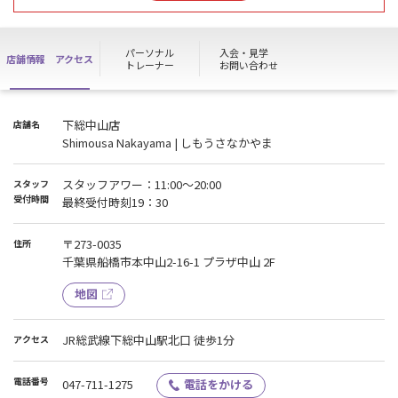
お願い申し上げます。
パーソナル
入会・見学
店舗情報
アクセス
トレーナー
お問い合わせ
下総中山店
店舗名
Shimousa Nakayama | しもうさなかやま
スタッフアワー：11:00～20:00
スタッフ
受付時間
最終受付時刻19：30
〒273-0035
住所
千葉県船橋市本中山2-16-1 プラザ中山 2F
地図
JR総武線下総中山駅北口 徒歩1分
アクセス
電話番号
047-711-1275
電話をかける