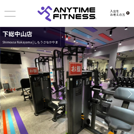
入会を
お考えの方
下総中山店
Shimousa Nakayama | しもうさなかやま