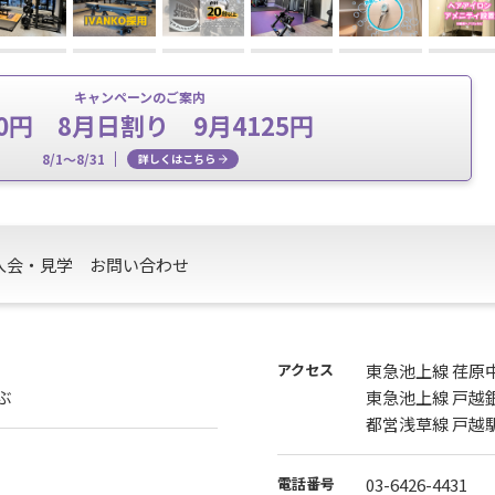
キャンペーンのご案内
k0円 8月日割り 9月4125円
8/1～8/31
詳しくはこちら
入会・見学
お問い合わせ
アクセス
東急池上線 荏原
のぶ
東急池上線 戸越
都営浅草線 戸越
電話番号
03-6426-4431