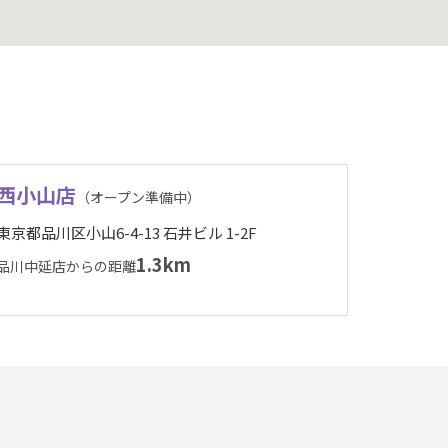
西小山店
（オープン準備中）
東京都品川区小山6-4-13 石井ビル 1-2F
1.3km
品川中延店からの距離