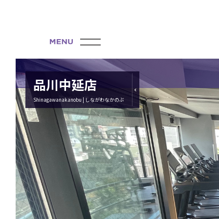
品川中延店
Shinagawanakanobu | しながわなかのぶ