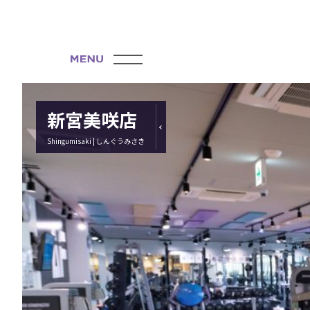
新宮美咲店
Shingumisaki | しんぐうみさき