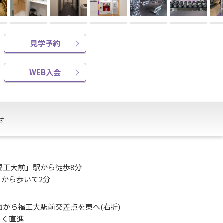
見学予約
WEB入会
せ
福工大前」駅から徒歩8分
から歩いて2分
面から福工大駅前交差点を東へ(右折)
らく直進