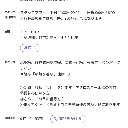
スタッフアワー：平日 11:00～20:00 土日祝 9:00～18:00
スタッフ
受付時間
※各種最終受付は終了時刻30分前までとなります
〒273-0107
住所
千葉県鎌ヶ谷市新鎌ヶ谷4-8-5 1-2F
地図
北総線、京成成田空港線、京成松戸線、東部アーバンパーク
アクセス
ライン
４路線「新鎌ヶ谷駅」徒歩5分
①新鎌ヶ谷駅「東口」を出ます（アクロスモール様の方向）
②最初の信号を左
③さらに一つ目の信号を右
④まっすぐ行くとあるトヨタ自動車様の向かい側にあります
電話番号
047-404-9375
電話をかける