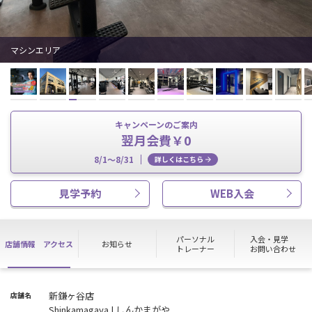
マシンエリア
キャンペーンのご案内
翌月会費￥0
8/1～8/31
詳しくはこちら
見学予約
WEB入会
パーソナル
入会・見学
店舗情報
アクセス
お知らせ
トレーナー
お問い合わせ
新鎌ヶ谷店
店舗名
Shinkamagaya | しんかまがや