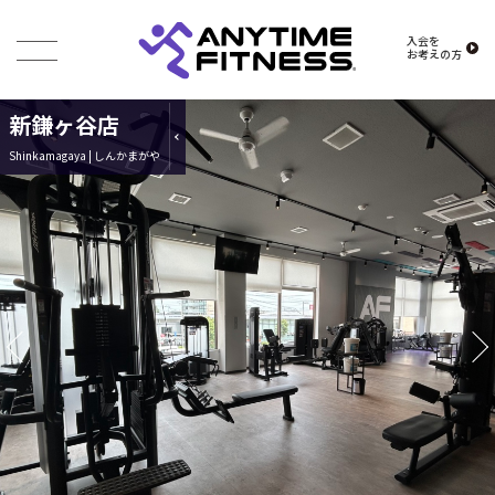
入会を
お考えの方
新鎌ヶ谷店
Shinkamagaya | しんかまがや