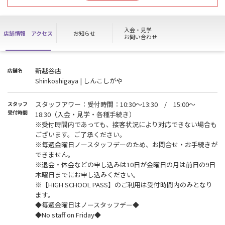
完了させていただきますようお願いいたします。
お手続き開始は 8月16日(日)10：30からとなります。
ご不便をお掛けいたしますが、ご理解の程よろしくお願い申し上げ
入会・見学
店舗情報
アクセス
お知らせ
ます。
お問い合わせ
※ 施設は通常通りご利用いただけます。
※ WEB入会の方は店頭でのお手続き完了後、施設をご利用いただけ
新越谷店
店舗名
ます。
Shinkoshigaya | しんこしがや
※『HIGH SCHOOL PASS』の方は上記の期間ご利用いただけませ
ん。
スタッフアワー：受付時間：10:30～13:30 / 15:00～
スタッフ
受付時間
18:30（入会・見学・各種手続き）
【《予約推奨》見学・入会手続きご希望の方へ】
※受付時間内であっても、接客状況により対応できない場合も
見学・入会手続きはご予約を推奨しております。
ございます。ご了承ください。
ご予約が無い場合はお断りさせていただく場合がございますので予
※毎週金曜日ノースタッフデーのため、お問合せ・お手続きが
めご了承ください。
できません。
ご予約は見学予約ボタンより、当日の場合はお電話にてお願い致し
※退会・休会などの申し込みは10日が金曜日の月は前日の9日
ます。
木曜日までにお申し込みください。
＜予約可能時間 ： 10：30～13：30、15：00～18：30＞ ※毎
※【HIGH SCHOOL PASS】のご利用は受付時間内のみとなり
週金曜日は除く
ます。
※当日ご予約時間から10分以上経過してもご来店・ご連絡がない場
◆毎週金曜日はノースタッフデー◆
合、キャンセル扱いとさせていただきます。
◆No staff on Friday◆
※事前にWEB入会された方場合であっても当日の手続きをお断りさ