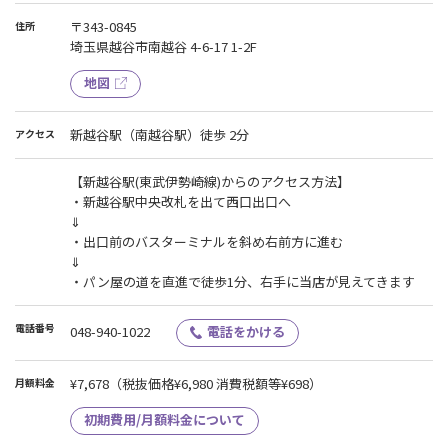
せていただく場合もございます。
その際の日割り料金の返金などの対応は一切できかねますので、予
〒343-0845
住所
めご了承ください。
埼玉県越谷市南越谷 4-6-17 1-2F
地図
新越谷駅（南越谷駅）徒歩 2分
アクセス
【新越谷駅(東武伊勢崎線)からのアクセス方法】
・新越谷駅中央改札を出て西口出口へ
⇓
・出口前のバスターミナルを斜め右前方に進む
⇓
・パン屋の道を直進で徒歩1分、右手に当店が見えてきます
電話番号
048-940-1022
電話をかける
¥7,678
（税抜価格¥6,980 消費税額等¥698）
月額料金
初期費用/月額料金について