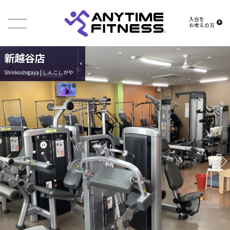
入会を
お考えの方
新越谷店
Shinkoshigaya | しんこしがや