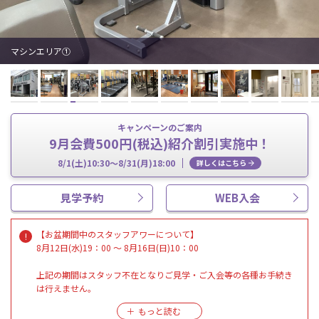
マシンエリア①
キャンペーンのご案内
9月会費500円(税込)紹介割引実施中！
8/1(土)10:30～8/31(月)18:00
詳しくはこちら
見学予約
WEB入会
【お盆期間中のスタッフアワーについて】
8月12日(水)19：00 ～ 8月16日(日)10：00
上記の期間はスタッフ不在となりご見学・ご入会等の各種お手続き
は行えません。
WEBでご入会いただいた方は、8月12日(水)18:30までに店頭で残り
のお手続きを