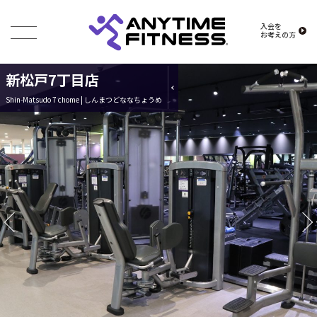
入会を
お考えの方
新松戸7丁目店
Shin-Matsudo 7 chome | しんまつどななちょうめ