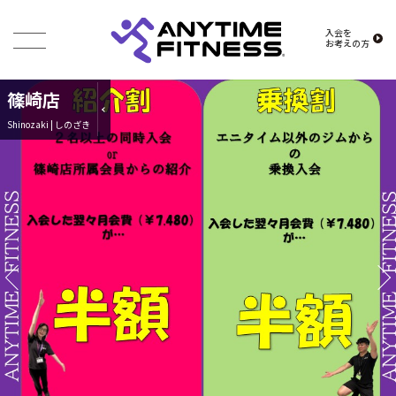
入会を
お考えの方
篠崎店
Shinozaki | しのざき