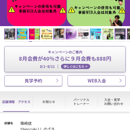
キャンペーンのご案内
8月会費が40％さらに９月会費も888円
8/1~8/31
詳しくはこちら
見学予約
WEB入会
パーソナル
入会・見学
店舗情報
アクセス
お知らせ
トレーナー
お問い合わせ
篠崎店
店舗名
Shinozaki | しのざき