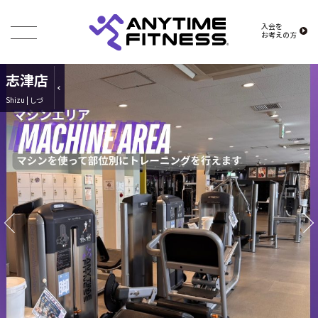
入会を
お考えの方
志津店
Shizu | しづ