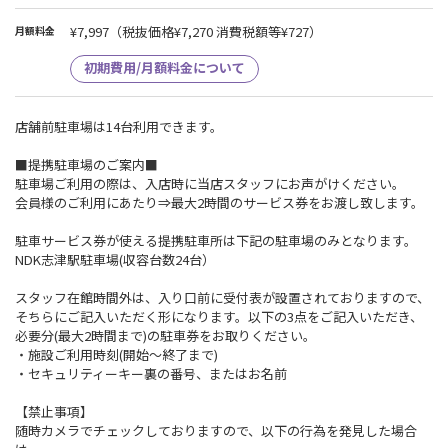
¥7,997
（税抜価格¥7,270 消費税額等¥727）
月額料金
初期費用/月額料金について
店舗前駐車場は14台利用できます。
■提携駐車場のご案内■
駐車場ご利用の際は、入店時に当店スタッフにお声がけください。
会員様のご利用にあたり⇒最大2時間のサービス券をお渡し致します。
駐車サービス券が使える提携駐車所は下記の駐車場のみとなります。
NDK志津駅駐車場(収容台数24台）
スタッフ在館時間外は、入り口前に受付表が設置されておりますので、
そちらにご記入いただく形になります。以下の3点をご記入いただき、
必要分(最大2時間まで)の駐車券をお取りください。
・施設ご利用時刻(開始～終了まで)
・セキュリティーキー裏の番号、またはお名前
【禁止事項】
随時カメラでチェックしておりますので、以下の行為を発見した場合