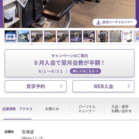
店内バーチャルツアー
キャンペーンのご案内
８月入会で翌月会費が半額！
８/１～８/３１
詳しくはこちら
見学予約
WEB入会
パーソナル
入会・見学
店舗情報
アクセス
お知らせ
トレーナー
お問い合わせ
志津店
店舗名
Shizu | しづ