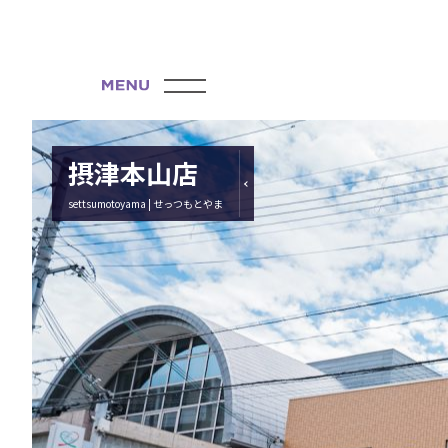
摂津本山店
settsumotoyama | せっつもとやま