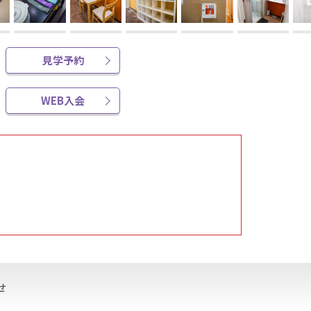
見学予約
WEB入会
せ