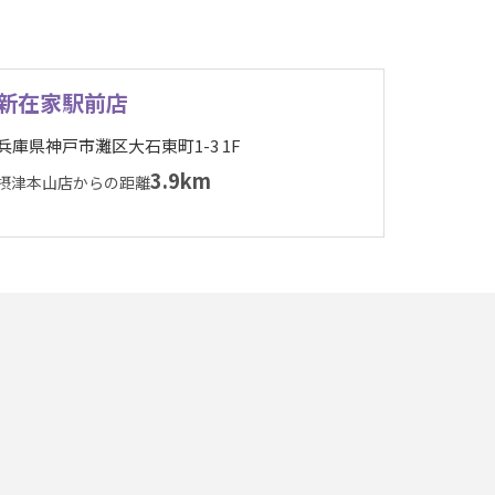
新在家駅前店
兵庫県神戸市灘区大石東町1-3 1F
3.9km
摂津本山店からの距離