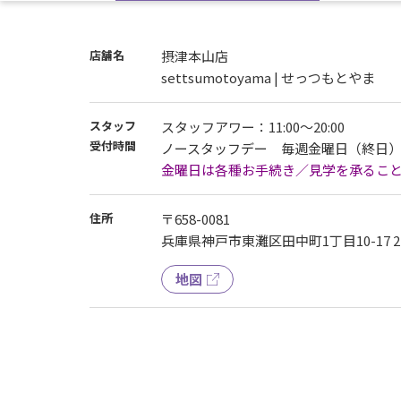
8月ノースタッフデーは以下の通りです。
★金曜日→07日、14日、15日、16日、21日、
店舗名
摂津本山店
settsumotoyama | せっつもとやま
※ノースタッフデーはお手続きを出来かねま
ノースタッフデーも、みなさまに快適に施
スタッフ
スタッフアワー：11:00～20:00
受付時間
ノースタッフデー 毎週金曜日（終日
会員様は通常通り24時間施設をご利用いただ
金曜日は各種お手続き／見学を承るこ
※ハイスクールパスの方はご利用いただけま
住所
〒658-0081
兵庫県神戸市東灘区田中町1丁目10-17 2
地図