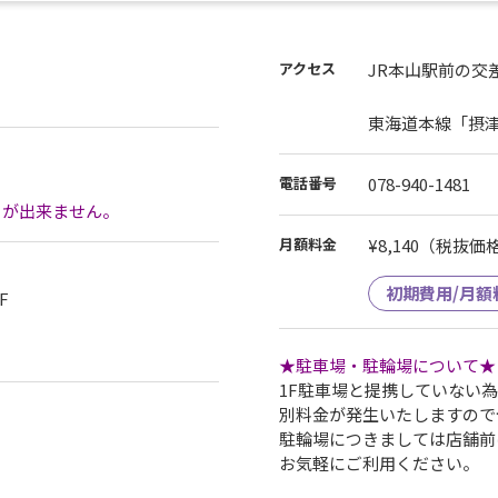
28日
アクセス
JR本山駅前の交
すので、悪しからずご了承ください。
東海道本線「摂
設をご利用いただけるよう清掃は行っております。
）
電話番号
078-940-1481
けます。
とが出来ません。
せん。
月額料金
¥8,140
（税抜価格¥
初期費用/月額
F
★駐車場・駐輪場について★
1F駐車場と提携していない
別料金が発生いたしますので
駐輪場につきましては店舗前
お気軽にご利用ください。