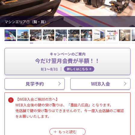
マシンエリア①（胸・肩）
キャンペーンのご案内
今だけ翌月会費が半額！！
8/1～8/31
詳しくはこちら
見学予約
WEB入会
【WEB入会ご検討の方へ】
WEB入会後の鍵の受け取りは、「墨田八広店」となります。
他店舗で鍵の受け取りはできませんので、今一度入会店舗のご確認
をお願いいたします。
After enrolling on the web, you will receive your key at the Sumida
Yahiro .