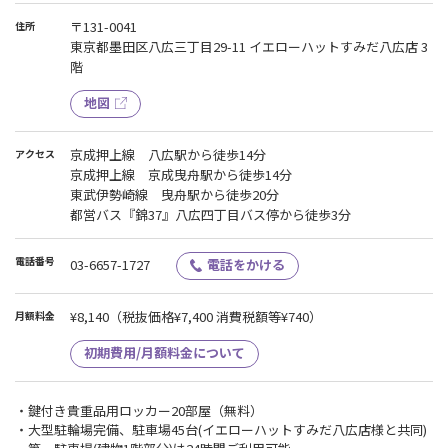
〒131-0041
住所
東京都墨田区八広三丁目29-11 イエローハットすみだ八広店 3
階
地図
京成押上線 八広駅から徒歩14分
アクセス
京成押上線 京成曳舟駅から徒歩14分
東武伊勢崎線 曳舟駅から徒歩20分
都営バス『錦37』八広四丁目バス停から徒歩3分
電話番号
03-6657-1727
電話をかける
¥8,140
（税抜価格¥7,400 消費税額等¥740）
月額料金
初期費用/月額料金について
・鍵付き貴重品用ロッカー20部屋（無料）
・大型駐輪場完備、駐車場45台(イエローハットすみだ八広店様と共同)