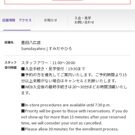
Please check the enrollment store once again, as you cannot pick
up your key at other Anytime Fitness.
入会・見学
店舗情報
アクセス
お知らせ
【ビジター利用について】
お問い合わせ
短期間利用は受け付けておりません。予めご了承ください。
We do not accept short-term reservations. Please be advised.
墨田八広店
店舗名
Sumidayahiro | すみだやひろ
スタッフアワー：11:00〜20:00
スタッフ
受付時間
■入会手続き・見学受付：19:30まで
■予約の方を優先してご案内いたします。ご予約時間より15
分以上来館がない場合はキャンセルと判断いたします。
■WEB入会後の最終手続きは20～30分ほどお時間頂戴いたし
ます。
■In-store procedures are available until 7:30 p.m.
■Priority will be given to those with reservations. If you do
not show up for more than 15 minutes after your reserved
time, we will consider your visit as cancelled.
■Please allow 30 minutes for the enrollment process.