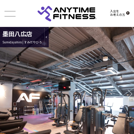
入会を
お考えの方
墨田八広店
Sumidayahiro | すみだやひろ