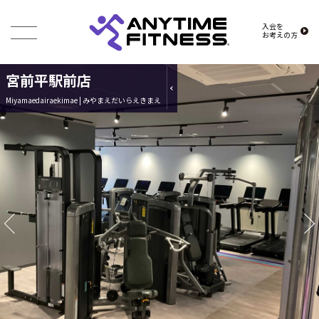
入会を
お考えの方
宮前平駅前店
Miyamaedairaekimae | みやまえだいらえきまえ