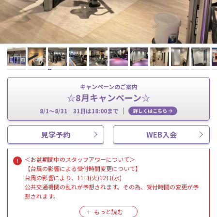
キャンペーンのご案内
☆8月キャンペーン☆
8/1～8/31 31日は18:00まで
詳しくはこちら
見学予約
WEB入会
＜お盆期間中のスタッフアワーについて＞
【台風の影響による受付時間変更について】
台風の影響により、11日(火)12日(水)
公共交通機関の乱れが予想されます。その為、受付時間の変更が予
想されます。
ご迷惑をおかけいたしますが、何卒ご理解いただけますようお願い
いたします。