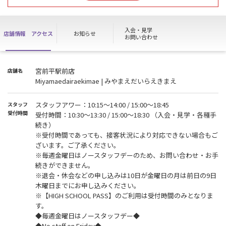
Changes to reception hours due to the typhoon
Because of the typhoon, disruptions to public transportation are
入会・見学
店舗情報
アクセス
お知らせ
expected on
お問い合わせ
Tuesday, 8/11, Wednesday, 8/12.
Therefore, we will change the reception hours in case.
We apologize for any inconvenience this may cause and
宮前平駅前店
店舗名
appreciate your understanding.
Miyamaedairaekimae | みやまえだいらえきまえ
8月12日(水)19：00 ～ 8月16日(日)10：00
上記の期間はスタッフ不在となりご見学・ご入会等の各種お手続き
スタッフアワー：10:15〜14:00 / 15:00～18:45
スタッフ
は行えません。
受付時間
受付時間：10:30～13:30 / 15:00～18:30 （入会・見学・各種手
WEBでご入会いただいた方は、8月12日(水)18:30までに店頭で残り
続き）
のお手続きを
※受付時間であっても、接客状況により対応できない場合もご
完了させていただきますようお願いいたします。
ざいます。ご了承ください。
お手続き開始は 8月16日(日)10：30からとなります。
※毎週金曜日はノースタッフデーのため、お問い合わせ・お手
ご不便をお掛けいたしますが、ご理解の程よろしくお願い申し上げ
続きができません。
ます。
※退会・休会などの申し込みは10日が金曜日の月は前日の9日
木曜日までにお申し込みください。
※ 施設は通常通りご利用いただけます。
※【HIGH SCHOOL PASS】のご利用は受付時間のみとなりま
※ WEB入会の方は店頭でのお手続き完了後、施設をご利用いただけ
す。
ます。
◆毎週金曜日はノースタッフデー◆
※『HIGH SCHOOL PASS』の方は上記の期間ご利用いただけませ
◆No staff on Friday◆