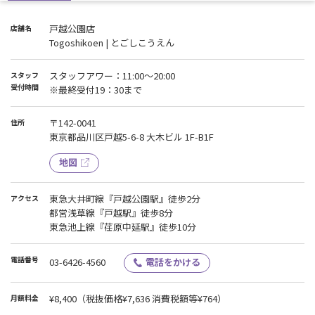
皆様にはご迷惑をお掛けしますが、
ご理解ご協力のほど、よろしくお願い申し上げます。
戸越公園店
店舗名
Togoshikoen | とごしこうえん
スタッフアワー：11:00～20:00
スタッフ
受付時間
※最終受付19：30まで
〒142-0041
住所
東京都品川区戸越5-6-8 大木ビル 1F-B1F
地図
東急大井町線『戸越公園駅』徒歩2分
アクセス
都営浅草線『戸越駅』徒歩8分
東急池上線『荏原中延駅』徒歩10分
電話番号
03-6426-4560
電話をかける
¥8,400
（税抜価格¥7,636 消費税額等¥764）
月額料金