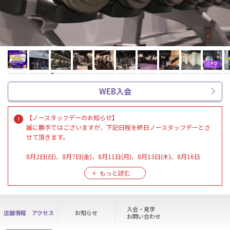
WEB入会
【ノースタッフデーのお知らせ】
誠に勝手ではございますが、下記日程を終日ノースタッフデーとさ
せて頂きます。
8月2日(日)、8月7日(金)、8月11日(月)、8月13日(木)、8月16日
(日)、8月19日(水)、8月26日(水)、8月29日(土)、8月30日(日)
※上記日程はご見学・高校生無料利用・入退会等の各種お手続きは
できません。
※メンバーの方は通常通り24時間施設をご利用頂けます。
入会・見学
店舗情報
アクセス
お知らせ
※ノースタッフデー期間中も清掃は行っております。
お問い合わせ