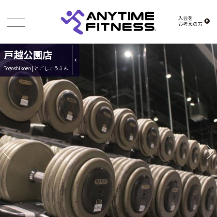
入会を
お考えの方
戸越公園店
Togoshikoen | とごしこうえん