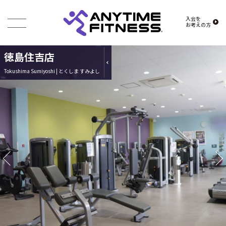
入会を
お考えの方
徳島住吉店
Tokushima Sumiyoshi | とくしま すみよし