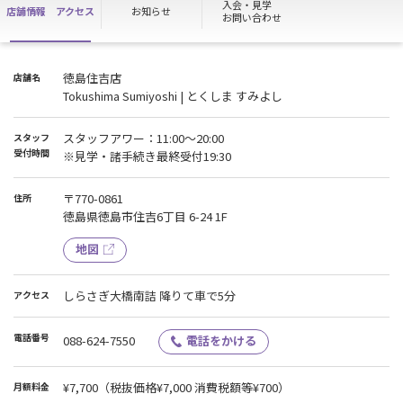
入会・見学
店舗情報
アクセス
お知らせ
お問い合わせ
徳島住吉店
店舗名
Tokushima Sumiyoshi | とくしま すみよし
スタッフアワー：11:00～20:00
スタッフ
受付時間
※見学・諸手続き最終受付19:30
〒770-0861
住所
徳島県徳島市住吉6丁目 6-24 1F
地図
しらさぎ大橋南詰 降りて車で5分
アクセス
電話番号
088-624-7550
電話をかける
¥7,700
（税抜価格¥7,000 消費税額等¥700）
月額料金