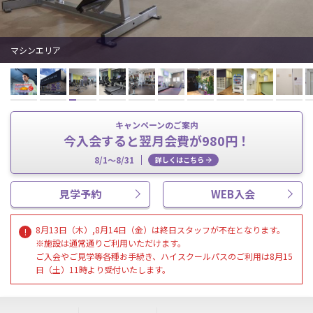
マシンエリア
キャンペーンのご案内
今入会すると翌月会費が980円！
8/1～8/31
詳しくはこちら
見学予約
WEB入会
8月13日（木）,8月14日（金）は終日スタッフが不在となります。
※施設は通常通りご利用いただけます。
ご入会やご見学等各種お手続き、ハイスクールパスのご利用は8月15
日（土）11時より受付いたします。