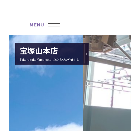
宝塚山本店
Takarazuka Yamamoto | たからづかやまもと