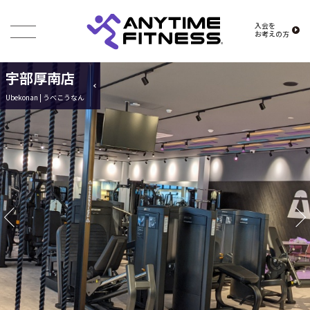
入会を
お考えの方
宇部厚南店
Ubekonan | うべこうなん