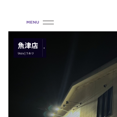
魚津店
Uozu | うおづ