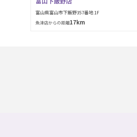
富山下飯野店
富山県富山市下飯野357番地 1F
17km
魚津店からの距離