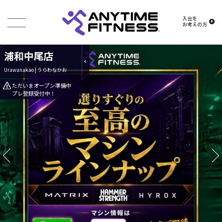
入会を
お考えの方
浦和中尾店
Urawanakao | うらわなかお
ただいまオープン準備中
プレ登録受付中！