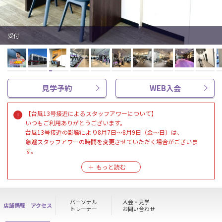
受付
見学予約
WEB入会
【台風13号接近によるスタッフアワーについて】
いつもご利用ありがとうございます。
台風13号接近の影響により8月7日～8月9日（金～日）は、
急遽スタッフアワーの時間を変更させていただく場合がございま
す。
メンバーの皆様・ご来館者様には大変ご迷惑をお掛けいたしますが
予めご了承いただきますようお願い申しあげます。
パーソナル
入会・見学
店舗情報
アクセス
トレーナー
お問い合わせ