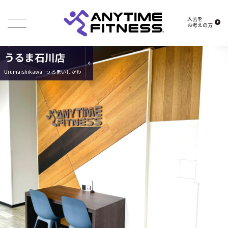
入会を
お考えの方
うるま石川店
Urumaishikawa | うるまいしかわ