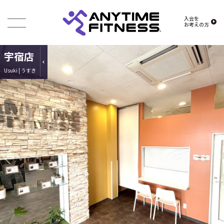
入会を
お考えの方
宇宿店
Usuki | うすき