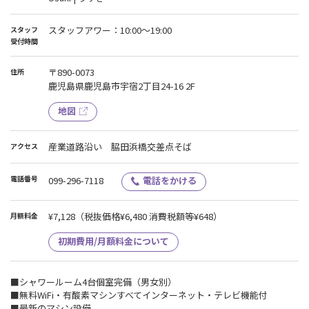
スタッフアワー：10:00～19:00
スタッフ
受付時間
〒890-0073
住所
鹿児島県鹿児島市宇宿2丁目24-16 2F
地図
産業道路沿い 脇田浜橋交差点そば
アクセス
電話番号
099-296-7118
電話をかける
¥7,128
（税抜価格¥6,480 消費税額等¥648）
月額料金
初期費用/月額料金について
■シャワールーム4台個室完備（男女別）
■無料WiFi・有酸素マシンすべてインターネット・テレビ機能付
■最新のマシン設備