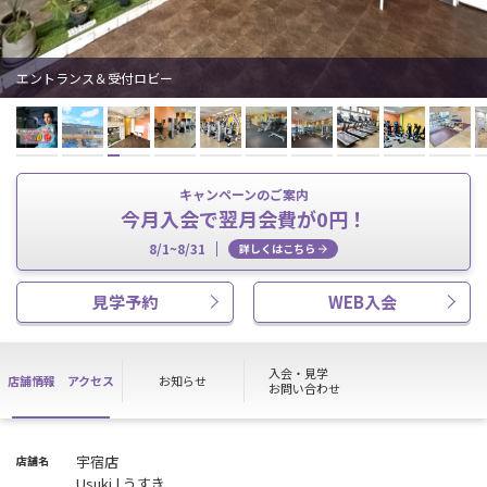
エントランス＆受付ロビー
キャンペーンのご案内
今月入会で翌月会費が0円！
8/1~8/31
詳しくはこちら
見学予約
WEB入会
入会・見学
店舗情報
アクセス
お知らせ
お問い合わせ
宇宿店
店舗名
Usuki | うすき