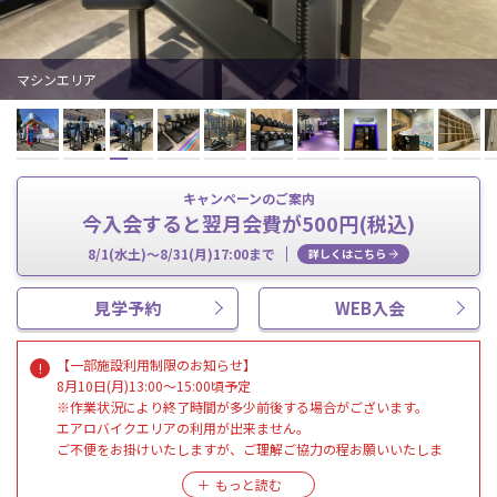
マシンエリア
キャンペーンのご案内
今入会すると翌月会費が500円(税込)
8/1(水土)～8/31(月)17:00まで
詳しくはこちら
見学予約
WEB入会
【一部施設利用制限のお知らせ】
8月10日(月)13:00～15:00頃予定
※作業状況により終了時間が多少前後する場合がございます。
エアロバイクエリアの利用が出来ません。
ご不便をお掛けいたしますが、ご理解ご協力の程お願いいたしま
す。