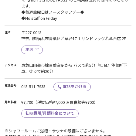
ます。
皆様が快適にご利用いただける施設作りにご協力をお願いいたしま
◆毎週金曜日はノースタッフデー◆
す。
◆No staff on Friday
〒227-0045
住所
神奈川県横浜市青葉区若草台17-1 サンドラッグ若草台店 2F
地図
東急田園都市線青葉台駅から バスで約5分『桂台』停留所下
アクセス
車、徒歩で約20分
電話番号
045-511-7935
電話をかける
¥7,700
（税抜価格¥7,000 消費税額等¥700）
月額料金
初期費用/月額料金について
※シャワールームに浴槽・サウナの設備はございません。