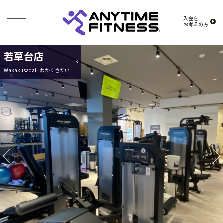
入会を
お考えの方
若草台店
Wakakusadai | わかくさだい