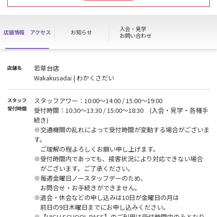
＜お盆期間中のスタッフアワーについて＞
8月12日(水)19：00 ～ 8月16日(日)10：00
上記の期間はスタッフ不在となりご見学・ご入会等の各種お手続き
入会・見学
店舗情報
アクセス
お知らせ
は行えません。
お問い合わせ
WEBでご入会いただいた方は、8月12日(水)18:30までに店頭で残り
のお手続きを完了させていただきますようお願いいたします。
お手続き開始は 8月16日(日)10：30からとなります。
若草台店
店舗名
ご不便をお掛けいたしますが、ご理解の程よろしくお願い申し上げ
Wakakusadai | わかくさだい
ます。
※ 施設は通常通りご利用いただけます。
スタッフアワー：10:00～14:00 / 15:00～19:00
スタッフ
※ WEB入会の方は店頭でのお手続き完了後、施設をご利用いただけ
受付時間
受付時間：10:30～13:30 / 15:00～18:30 (入会・見学・各種手
ます。
続き)
※『HIGH SCHOOL PASS』の方は上記の期間ご利用いただけませ
※交通機関の乱れによって受付時間が変動する場合がございま
ん。
す。
ご理解の程よろしくお願い申し上げます。
【利用者様へのお願い】
※受付時間内であっても、接客状況により対応できない場合
以下の行為は異臭・火災の原因となりますので固くお断りいたしま
がございます。ご了承ください。
す。
※毎週金曜日ノースタッフデーのため、
・家庭ごみの持ち込み。
お問合せ・お手続きができません。
・飲食物空容器の廃棄。
※退会・休会などの申し込みは10日が金曜日の月は
・タバコの吸い殻(紙タバコ・電子タバコ問わず)の廃棄。
前日の9日木曜日までにお申し込みください。
上記の行為につきましても規約退会の対象となります。
※【HIGH SCHOOL PASS】のご利用は受付時間内のみとなり