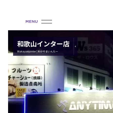
和歌山インター店
Wakayamainter | わかやまいんたー