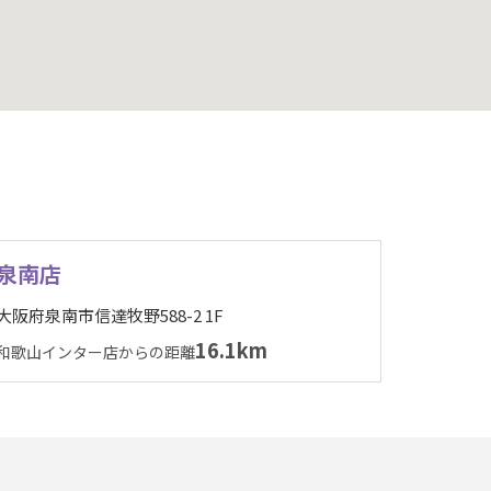
泉南店
大阪府泉南市信達牧野588-2 1F
16.1km
和歌山インター店からの距離