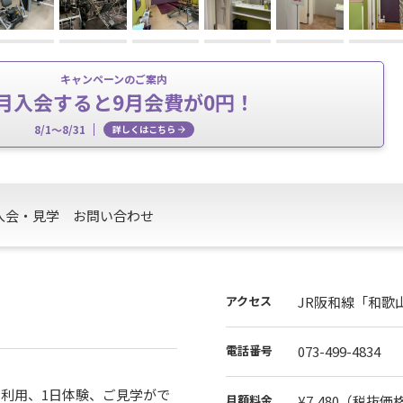
キャンペーンのご案内
月入会すると9月会費が0円！
8/1～8/31
詳しくはこちら
入会・見学
お問い合わせ
アクセス
JR阪和線「和歌
電話番号
073-499-4834
利用、1日体験、ご見学がで
月額料金
¥7,480
（税抜価格¥