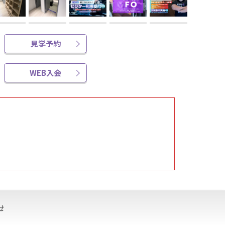
見学予約
WEB入会
せ