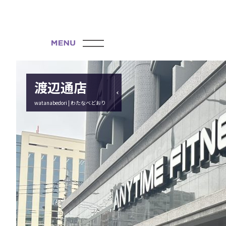
渡辺通店
watanabedori | わたなべどおり