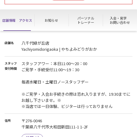
す。
会員様は通常通り施設の利用は可能です。
パーソナル
入会・見学
店舗情報
アクセス
お知らせ
トレーナー
お問い合わせ
ご不便をおかけいたしますが何卒よろしくお願いいたします。
【入会・見学手続きに関しまして】
八千代緑が丘店
店舗名
入会・見学等のお手続きは原則予約が必要となっております。
Yachiyomidorigaoka | やちよみどりがおか
予約をされてない場合当日中のお手続きがお受けできない場合がご
ざいます。
月末にかけては大変多くのご予約がございますので,店舗への予約が
スタッフアワー：本日11:00～20：00
スタッフ
可能かのお電話を推奨させていただいています。
受付時間
ご見学・手続受付11:00～19：30
毎週水曜日・土曜日がノースタッフデイとなっております。
毎週水曜日・土曜日ノースタッフデー
※ハイスクールパスの利用・各種店頭手続き・電話対応が出来ませ
ん。
※ご見学・入会お手続きの際は恐れ入りますが、19:30までに
※会員様の施設利用は通常通り可能となります。
お越し下さいませ。※
ご了承ください。
※当店では一日体験、ビジターは行っておりません
〒276-0046
住所
千葉県八千代市大和田新田111-1 1-2F