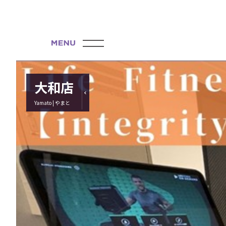
大和店
Yamato | やまと