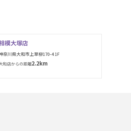
相模大塚店
神奈川県大和市上草柳170-4 1F
2.2km
大和店からの距離