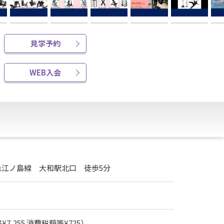
見学予約
WEB入会
急江ノ島線 大和駅北口 徒歩5分
7,255 消費税額等¥725）