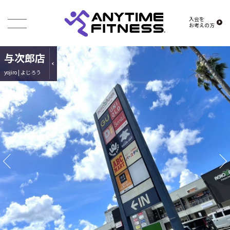
入会を
お考えの方
与次郎店
yojiro | よじろう