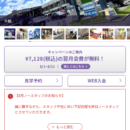
外観
キャンペーンのご案内
¥7,128(税込)の翌月会費が無料！
8/1~8/31
詳しくはこちら
見学予約
WEB入会
【8月ノースタッフのお知らせ】
誠に勝手ながら、スタッフ不在に伴い下記日程を終日ノースタッフ
とさせていただきます。
2日(日)、8日(土)、15日(土)