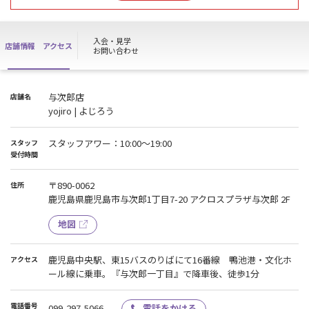
各種お手続き、お問い合わせ、ハイスクールパス等のご利用が出来
かねます。
皆様には大変ご不便をおかけしますが、何卒ご理解の程よろしくお
入会・見学
店舗情報
アクセス
願い申し上げます。
お問い合わせ
与次郎店
店舗名
yojiro | よじろう
スタッフアワー：10:00～19:00
スタッフ
受付時間
〒890-0062
住所
鹿児島県鹿児島市与次郎1丁目7-20 アクロスプラザ与次郎 2F
地図
鹿児島中央駅、東15バスのりばにて16番線 鴨池港・文化ホ
アクセス
ール線に乗車。『与次郎一丁目』で降車後、徒歩1分
電話番号
099-297-5066
電話をかける