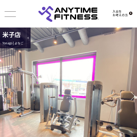
入会を
お考えの方
米子店
Yonago | よなご