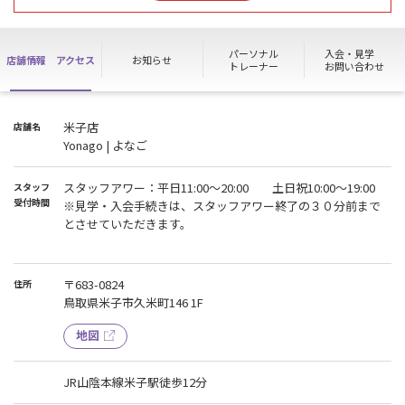
➡8月25日(火)
誠に勝手ながら、上記日程をノースタッフデイとさせていただきま
す。
パーソナル
入会・見学
店舗情報
アクセス
お知らせ
お電話での受付、各種お手続きがおこなえません。ハイスクールパ
トレーナー
お問い合わせ
スもご利用いただけません。
会員の皆様は通常通り施設をご利用いただけます。
米子店
店舗名
Yonago | よなご
スタッフアワー：平日11:00〜20:00 土日祝10:00〜19:00
スタッフ
受付時間
※見学・入会手続きは、スタッフアワー終了の３０分前まで
とさせていただきます。
〒683-0824
住所
鳥取県米子市久米町146 1F
地図
JR山陰本線米子駅徒歩12分