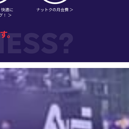
・快適に
ナットクの月会費 ＞
グ！ ＞
す。