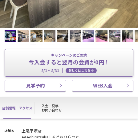
キャンペーンのご案内
今入会すると翌月の会費が0円！
8/1 ~ 8/31
詳しくはこちら
見学予約
WEB入会
入会・見学
店舗情報
アクセス
お問い合わせ
上尾平塚店
店舗名
Ageohiratsuka | あげおひらつか