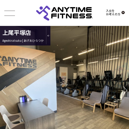
入会を
お考えの方
上尾平塚店
Ageohiratsuka | あげおひらつか