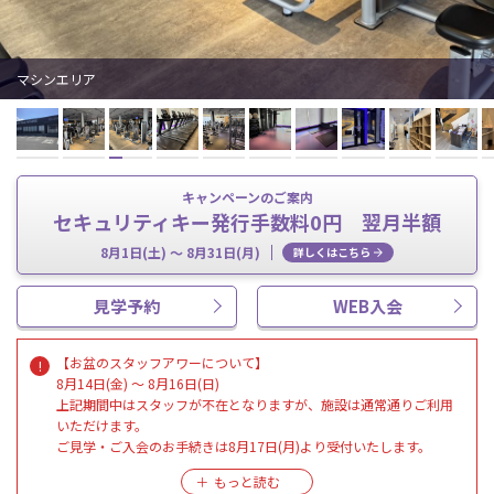
マシンエリア
キャンペーンのご案内
セキュリティキー発行手数料0円 翌月半額
8月1日(土) ～ 8月31日(月)
詳しくはこちら
見学予約
WEB入会
【お盆のスタッフアワーについて】
8月14日(金) ～ 8月16日(日)
上記期間中はスタッフが不在となりますが、施設は通常通りご利用
いただけます。
ご見学・ご入会のお手続きは8月17日(月)より受付いたします。
※清掃や各種消耗品の補充などは通常通り実施いたします。