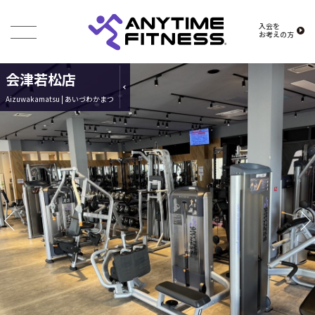
入会を
お考えの方
会津若松店
Aizuwakamatsu | あいづわかまつ