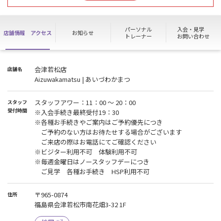
【ノースタッフデーのお知らせ】
毎週金曜日
スタッフが不在となりますが、メンバーの方は施設を通常通りご利
パーソナル
入会・見学
店舗情報
アクセス
お知らせ
用いただけます。
トレーナー
お問い合わせ
また、ご入会やご見学、ハイスクールパスのご利用など店頭での各
種お手続きができません。
皆様にはご不便をおかけいたしますが、ご理解とご協力の程お願い
会津若松店
店舗名
いたします。
Aizuwakamatsu | あいづわかまつ
※清掃や各種消耗品の補充などは通常通り実施いたします。
【ご入会のお手続きについて】
スタッフアワー：11：00 ～ 20：00
スタッフ
当店では、ご予約いただいたお客様優先でご案内させていただいて
受付時間
※入会手続き最終受付19：30
おります。
※各種お手続きやご案内はご予約優先につき
ご予約のない方のお手続きはお断りする場合がございます。予めご
ご予約のない方はお待たせする場合がございます
了承ください。
ご来店の際はお電話にてご確認ください
※ビジター利用不可 体験利用不可
【お問い合わせ時のお願い】
※毎週金曜日はノースタッフデーにつき
af_aizuwakamatsu621_info@anytimefitness.jp
ご見学 各種お手続き HSP利用不可
からのメールを受信できるように設定をご確認ください。
また、迷惑メールへの振り分けにご注意ください。
返信にお時間をいただく場合がございます。
〒965-0874
住所
福島県会津若松市南花畑3-32 1F