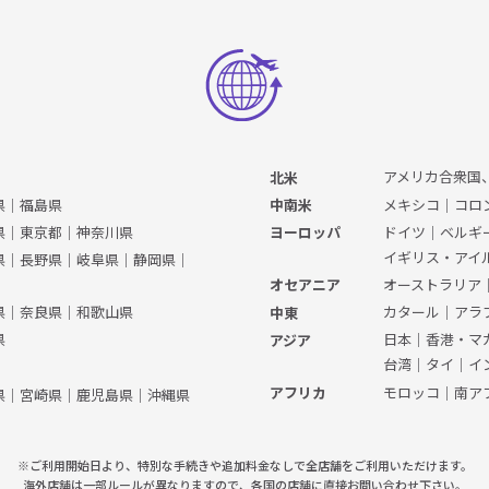
アメリカ合衆国
北米
県
｜
福島県
メキシコ
｜
コロ
中南米
県
｜
東京都
｜
神奈川県
ドイツ
｜
ベルギ
ヨーロッパ
イギリス・アイ
県
｜
長野県
｜
岐阜県
｜
静岡県
｜
オーストラリア
オセアニア
県
｜
奈良県
｜
和歌山県
カタール
｜
アラ
中東
県
日本
｜
香港・マ
アジア
台湾
｜
タイ
｜
イ
モロッコ
｜
南ア
アフリカ
県
｜
宮崎県
｜
鹿児島県
｜
沖縄県
※ご利用開始日より、特別な手続きや
追加料金なしで全店舗をご利用いただけます。
海外店舗は一部ルールが異なりますので、
各国の店舗に直接お問い合わせ下さい。