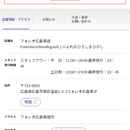
未登録のお客様、ハイスクールパスの方はご入館・ご利用が出来ま
せん。
入会・見学
店舗情報
アクセス
お知らせ
お問い合わせ
フォレオ広島東店
店舗名
Foleohiroshimahigashi | ふぉれおひろしまひがし
スタッフアワー：平 日：11:00～20:00 最終受付：19：
スタッフ
受付時間
45
土日祝：10:00～19:00 最終受付：18：45
〒732-0033
住所
広島県広島市東区温品1-3-2フォレオ広島東2F
地図
フォレオ広島東店内
アクセス