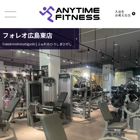
入会を
お考えの方
フォレオ広島東店
Foleohiroshimahigashi | ふぉれおひろしまひがし