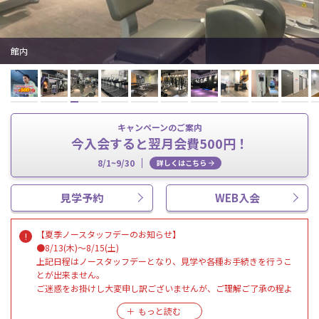
館内
キャンペーンのご案内
今入会すると翌月会費500円！
8/1~9/30
詳しくはこちら
見学予約
WEB入会
【夏季ノースタッフデーのお知らせ】
●8/13(木)～8/15(土)
上記日程はノースタッフデーとなり、見学や各種お手続きを行うこ
とが出来ません。
ご迷惑をお掛けし大変申し訳ございませんが、ご理解ご了承の程よ
ろしくお願い致します。
※エニタイムフィットネス登録会員様は通常通りご利用頂けます。