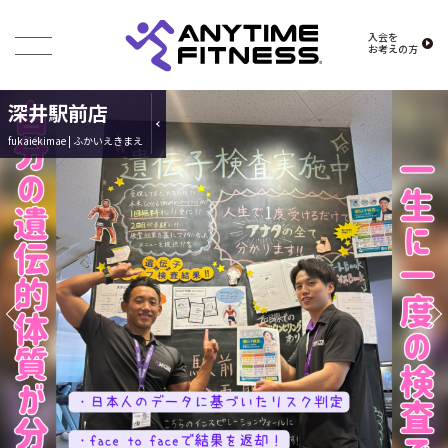
入会を
お考えの方
深井駅前店
fukaiekimae | ふかいえきまえ