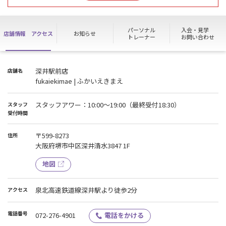
ません。
※各種お問い合わせにつきましても上記日程以降に順次回答いたし
ます。
パーソナル
入会・見学
店舗情報
アクセス
お知らせ
トレーナー
お問い合わせ
深井駅前店
店舗名
fukaiekimae | ふかいえきまえ
スタッフアワー：10:00～19:00（最終受付18:30）
スタッフ
受付時間
〒599-8273
住所
大阪府堺市中区深井清水3847 1F
地図
泉北高速鉄道線深井駅より徒歩2分
アクセス
電話番号
072-276-4901
電話をかける