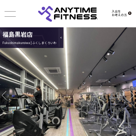
入会を
お考えの方
福島黒岩店
Fukushimakuroiwa | ふくしまくろいわ