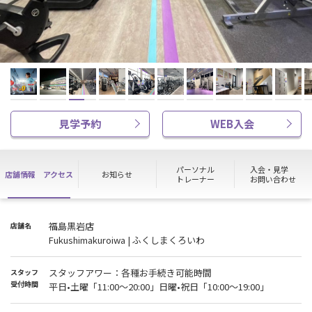
見学予約
WEB入会
パーソナル
入会・見学
店舗情報
アクセス
お知らせ
トレーナー
お問い合わせ
福島黒岩店
店舗名
Fukushimakuroiwa | ふくしまくろいわ
スタッフアワー：各種お手続き可能時間
スタッフ
受付時間
平日•土曜「11:00～20:00」日曜•祝日「10:00～19:00」