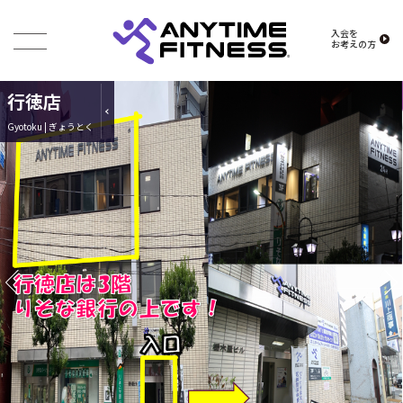
入会を
お考えの方
行徳店
Gyotoku | ぎょうとく