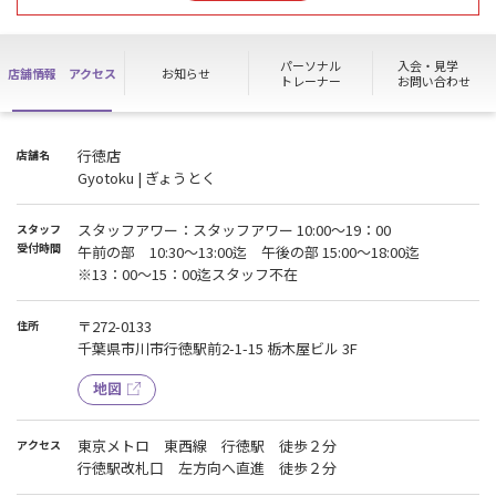
ご迷惑をおかけしますが、ご理解とご協力のほどよろしくお願いい
たします。
⇓⇓⇓
パーソナル
入会・見学
店舗情報
アクセス
お知らせ
お手続きの際は「ご予約の方優先」にてご案内させていただいてお
トレーナー
お問い合わせ
ります。
ご希望の方はホームページ下部にあるお問合せ、またはお電話にて
ご予約をお願いします。
行徳店
店舗名
Gyotoku | ぎょうとく
※当日のご予約は枠が埋まってしまいお受けできない場合がござい
ます。
※ご予約時間から10分以上経過してもご来店・ご連絡がない場合、
スタッフアワー：スタッフアワー 10:00～19：00
スタッフ
キャンセル扱いとさせていただきます。
受付時間
午前の部 10:30～13:00迄 午後の部 15:00～18:00迄
※13：00～15：00迄スタッフ不在
見学・入会手続の受付時間
スタッフアワー：10:00～19：00
〒272-0133
住所
午前の部 10:30～13:00迄 午後の部 15:00～18:00迄
千葉県市川市行徳駅前2-1-15 栃木屋ビル 3F
※13：00～15：00迄スタッフ不在
地図
東京メトロ 東西線 行徳駅 徒歩２分
アクセス
行徳駅改札口 左方向へ直進 徒歩２分