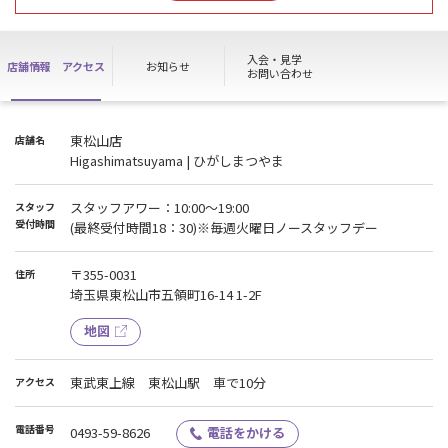
（月）１０：００迄｠
※清掃、備品補充は毎日行います。
入会・見学
店舗情報
アクセス
お知らせ
お問い合わせ
見学、入会、その他お問い合わせは８月２４日（月）１０：００～
順次対応させていただきます。
ご不便をお掛け致しますが、何卒ご理解ご協力の程宜しくお願い致
東松山店
店舗名
します。
Higashimatsuyama | ひがしまつやま
スタッフアワー：10:00～19:00
スタッフ
受付時間
(最終受付時間18：30)※毎週火曜日ノースタッフデー
〒355-0031
住所
埼玉県東松山市五領町16-14 1-2F
地図
東武東上線 東松山駅 車で10分
アクセス
電話番号
0493-59-8626
電話をかける