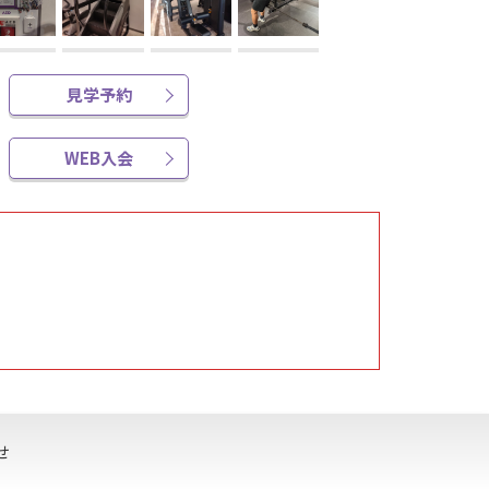
見学予約
WEB入会
せ