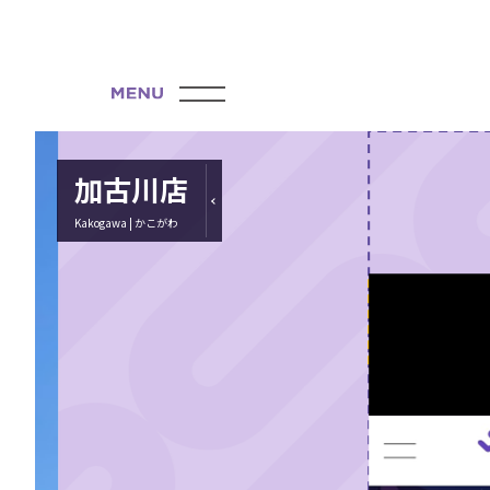
加古川店
Kakogawa | かこがわ