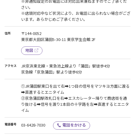
※非通知設定のお電話には対応出来兼ねますのでご了承くだ
さい。
※店頭対応中など状況により、お電話に出られない場合がござ
います。あらかじめご了承ください。
〒144-0052
住所
東京都大田区蒲田5-30-11 東京学生会館 2F
地図
JR京浜東北線・東急池上線より「蒲田」駅徒歩4分
アクセス
京急線「京急蒲田」駅より徒歩6分
①JR蒲田駅東口を出て右➡1つ目の信号をマツキヨ方面に渡る
➡直進するとエニタイム
②京急蒲田駅改札口を右➡エスカレーター降りて商店街を通
り抜ける➡信号を渡り1本目の十字路を左➡直進するとエニタ
イム
電話番号
03-6428-7030
電話をかける