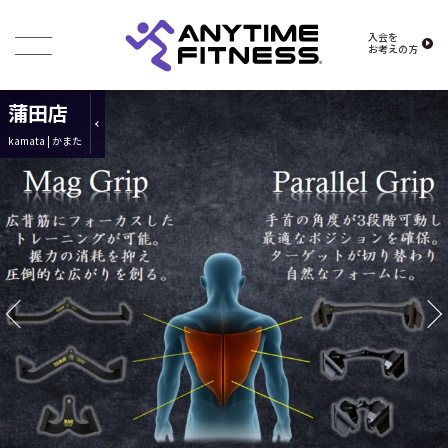
入会を
お考えの方
蒲田店
kamata | かまた