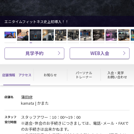
エニタイムフィットネス史上初導入！！
見学予約
WEB入会
パーソナル
入会・見学
店舗情報
アクセス
お知らせ
トレーナー
お問い合わせ
蒲田店
店舗名
kamata | かまた
スタッフアワー：10：00～19：00
スタッフ
受付時間
※退会･休会のお手続きにつきましては、電話･メール・FAXで
のお手続きは出来かねます。