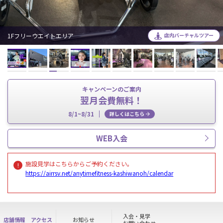
1Fフリーウエイトエリア
店内バーチャルツアー
キャンペーンのご案内
翌月会費無料！
8/1~8/31
詳しくはこちら
WEB入会
施設見学はこちらからご予約ください。
https://airrsv.net/anytimefitness-kashiwanoh/calendar
入会・見学
店舗情報
アクセス
お知らせ