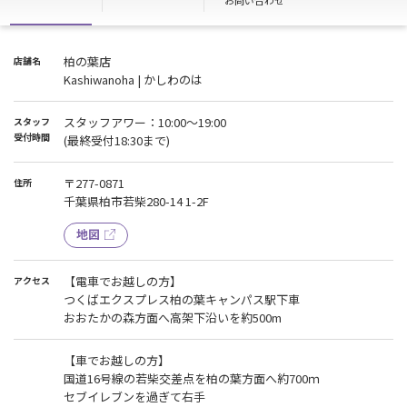
お問い合わせ
柏の葉店
店舗名
Kashiwanoha | かしわのは
スタッフアワー：10:00～19:00
スタッフ
受付時間
(最終受付18:30まで)
〒277-0871
住所
千葉県柏市若柴280-14 1-2F
地図
【電車でお越しの方】
アクセス
つくばエクスプレス柏の葉キャンパス駅下車
おおたかの森方面へ高架下沿いを約500m
【車でお越しの方】
国道16号線の若柴交差点を柏の葉方面へ約700ｍ
セブイレブンを過ぎて右手