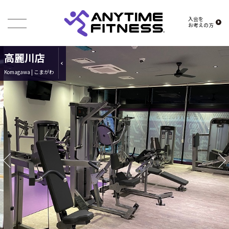
入会を
お考えの方
高麗川店
Komagawa | こまがわ