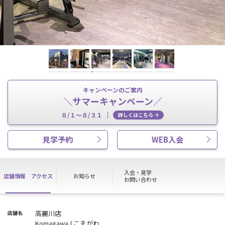
キャンペーンのご案内
＼サマーキャンペーン／
８/１～８/３１
詳しくはこちら
見学予約
WEB入会
入会・見学
店舗情報
アクセス
お知らせ
お問い合わせ
高麗川店
店舗名
Komagawa | こまがわ