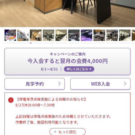
キャンペーンのご案内
今入会すると翌月の会費4,000円
8/1～8/31
詳しくはこちら
見学予約
WEB入会
【停電年次点検実施による休館のお知らせ】
8/27(木)6:00頃～7:30頃
上記日程は停電点検実施のため休館とさせていただきます。
作業終了後、施設利用可能となります。
ご迷惑をおかけしますが、ご理解ご協力のほど、よろしくお願い申
し上げます。