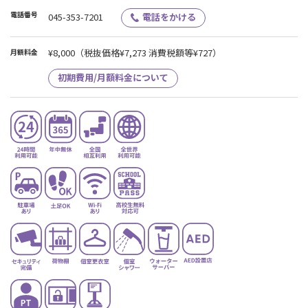
【休会・退会について】
電話番号
045-353-7201
電話をかける
休会：適用翌月１日より休会扱い 退会：当月末日にて退会
※お手続きはスタッフアワー内に店頭でのみ受付をしております。
¥8,000
（税抜価格¥7,273 消費税額等¥727）
月額料金
※各種お手続きは10日締めとなります。
※休会期間の短縮・延長は希望月の前月10日までに所属店舗にてお
初期費用/月額料金について
手続きをお願いします。
皆様にはご迷惑をお掛けしますが、ご理解ご協力のほど、よろしく
お願い申し上げます。