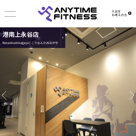
入会を
お考えの方
港南上永谷店
Konankaminagaya | こうなんかみながや