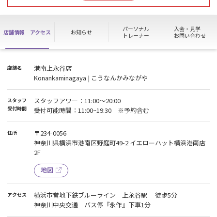
【エアコン清掃実施による休館のお知らせ】
9/10(木)9:00頃~18:00頃
パーソナル
入会・見学
店舗情報
アクセス
お知らせ
トレーナー
お問い合わせ
上記の日程はエアコン清掃実施のため休館とさせていただきます。
作業終了後、施設利用可能となります。
ご迷惑をおかけしますが、ご理解ご協力のほど、よろしくお願い申
港南上永谷店
店舗名
し上げます。
Konankaminagaya | こうなんかみながや
※作業内容によって時間前後する可能性がございます。
スタッフアワー：11:00～20:00
スタッフ
【ノースタッフデーについて】
受付時間
受付可能時間：11:00~19:30 ※予約含む
8/9(日)11時～16時
8/16(日)終日
〒234-0056
住所
8/24(月)終日
神奈川県横浜市港南区野庭町49-2 イエローハット横浜港南店
2F
上記日程はノースタッフデー(受付不在日)となります。
つきましては、見学・入会等の各種お手続き、ハイスクールパスの
地図
ご利用等が不可となります。
ご利用の皆様へ大変ご不便・ご迷惑をお掛けいたしますが、予めご
了承くださいませ。
横浜市営地下鉄ブルーライン 上永谷駅 徒歩5分
アクセス
※会員様の施設利用は通常通り可能です。
神奈川中央交通 バス停『永作』下車1分
※ノースタッフデー期間中も館内清掃は行っております。