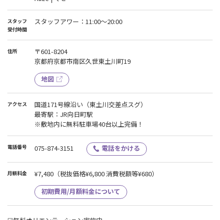
スタッフアワー：11:00～20:00
スタッフ
受付時間
〒601-8204
住所
京都府京都市南区久世東土川町19
地図
国道171号線沿い（東土川交差点スグ）
アクセス
最寄駅：JR向日町駅
※敷地内に無料駐車場40台以上完備！
電話番号
075-874-3151
電話をかける
¥7,480
（税抜価格¥6,800 消費税額等¥680）
月額料金
初期費用/月額料金について