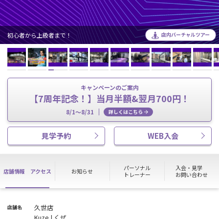
初心者から上級者まで！
店内バーチャルツアー
キャンペーンのご案内
【7周年記念！】当月半額&翌月700円！
8/1～8/31
詳しくはこちら
見学予約
WEB入会
パーソナル
入会・見学
店舗情報
アクセス
お知らせ
トレーナー
お問い合わせ
久世店
店舗名
Kuze | くぜ