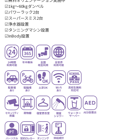
☑無料オリエンテーション実施中
☑1㎏～60kgダンベル
☑パワーラック2台
☑スーパースミス2台
☑浄水器設置
☑タンニングマシン設置
☑InBody設置