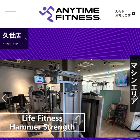
入会を
お考えの方
久世店
Kuze | くぜ